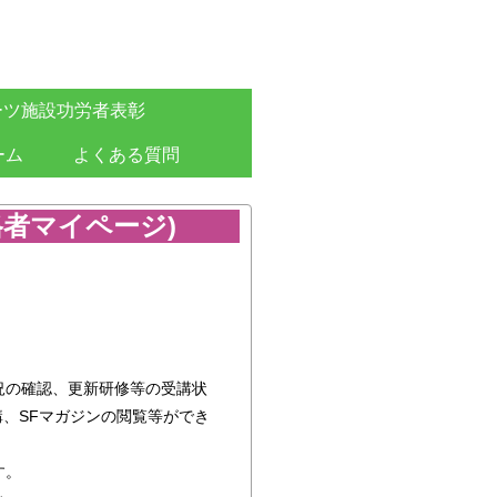
ーツ施設功労者表彰
ーム
よくある質問
格者マイページ)
況の確認、更新研修等の受講状
講、SFマガジンの閲覧等ができ
す。