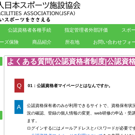
公認資格者各種手続
指定管理者外部評価
スポ
ーズ保険
商品紹介
所在地
お問い合わせフォ
よくある質問(公認資格者制度|公認資
Q
01：公認資格者マイページとはなんですか。
公認資格保有者のみが利用できるサイトで、資格保有状
A
況の確認、登録の個人情報の変更、web研修の申込・受
ます。
ログインするにはメールアドレスとパスワードが必要で