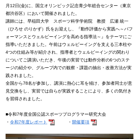
月12日(金)に、国立オリンピック記念青少年総合センター（東京
都渋谷区）において開催されました。
講師には、早稲田大学 スポーツ科学学術院 教授 広瀬 統一
（ひろせ のりかず）氏をお迎えし、『動作評価から実践へ～パフ
ォーマンスとウェルビーイングを高める指導法～』をテーマにご
指導いただきました。午前はウェルビーイングを支える三本柱や
4つの仕組み等が紹介され、指導者とウェルビーイングの関わり
についてご講演いただき、午後の実習では動作分析の6つのステ
ージの紹介や、グループ内での観察・課題の抽出・改善方法が実
践されました。
全国から78名が参加し、講演に熱心に耳を傾け、参加者同士が意
見交換をし、実習では自らが実践することにより、多くの気付き
を習得されました。
■令和7年度全国公認スポーツプログラマー研究大会
・
令和7年度レポート
・
開催要項